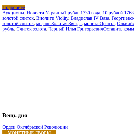
Подробнее
Аукционы
,
Новости Украины
1 рубль 1730 года
,
10 рублей 1768
золотой слиток
,
Виолити Violity
,
Владислав IV Ваза
,
Георгиевск
золотой слиток
,
медаль Золотая Звезда
,
монета Оранта
,
Ольвий
рубль
,
Слиток золота
,
Черный Илья Григорьевич
Оставить ком
Вещь дня
Орден Октябрьской Революции
МОНЕТНЫЕ ДВОРЫ