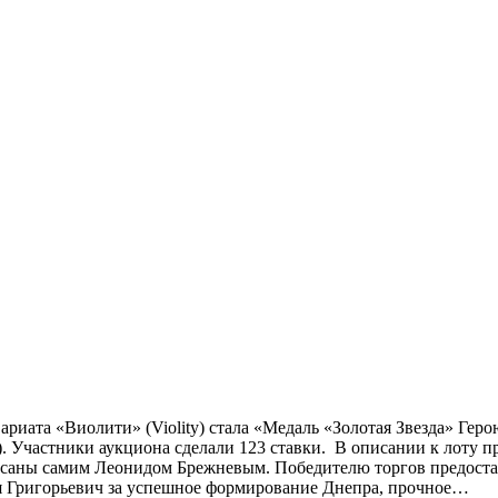
ариата «Виолити» (Violity) стала «Медаль «Золотая Звезда» Гер
967). Участники аукциона сделали 123 ставки. В описании к лоту
исаны самим Леонидом Брежневым. Победителю торгов предостав
я Григорьевич за успешное формирование Днепра, прочное…