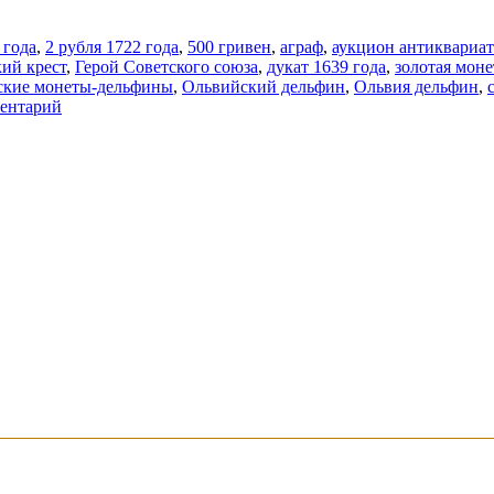
 года
,
2 рубля 1722 года
,
500 гривен
,
аграф
,
аукцион антиквариат
ий крест
,
Герой Советского союза
,
дукат 1639 года
,
золотая моне
ские монеты-дельфины
,
Ольвийский дельфин
,
Ольвия дельфин
,
ментарий