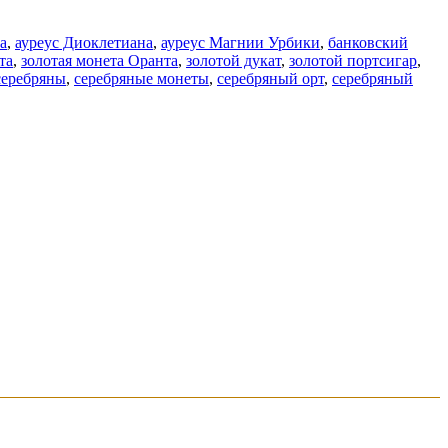
а
,
ауреус Диоклетиана
,
ауреус Магнии Урбики
,
банковский
та
,
золотая монета Оранта
,
золотой дукат
,
золотой портсигар
,
серебряны
,
серебряные монеты
,
серебряный орт
,
серебряный