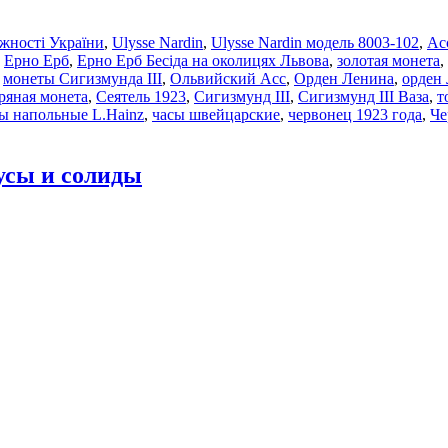
ежності України
,
Ulysse Nardin
,
Ulysse Nardin модель 8003-102
,
Ас
,
Ерно Ерб
,
Ерно Ерб Бесіда на околицях Львова
,
золотая монета
,
,
монеты Сигизмунда III
,
Ольвийский Асс
,
Орден Ленина
,
орден
ряная монета
,
Сеятель 1923
,
Сигизмунд III
,
Сигизмунд III Ваза
,
т
ы напольные L.Hainz
,
часы швейцарские
,
червонец 1923 года
,
Че
усы и солиды