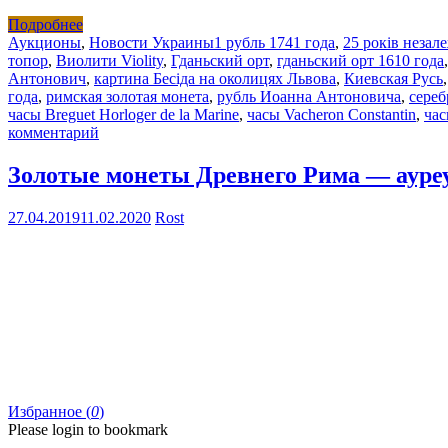
Подробнее
Аукционы
,
Новости Украины
1 рубль 1741 года
,
25 років незал
топор
,
Виолити Violity
,
Гданьский орт
,
гданьский орт 1610 года
Антонович
,
картина Бесіда на околицях Львова
,
Киевская Русь
года
,
римская золотая монета
,
рубль Иоанна Антоновича
,
сереб
часы Breguet Horloger de la Marine
,
часы Vacheron Constantin
,
час
комментарий
Золотые монеты Древнего Рима — ауре
27.04.2019
11.02.2020
Rost
Избранное (
0
)
Please login to bookmark