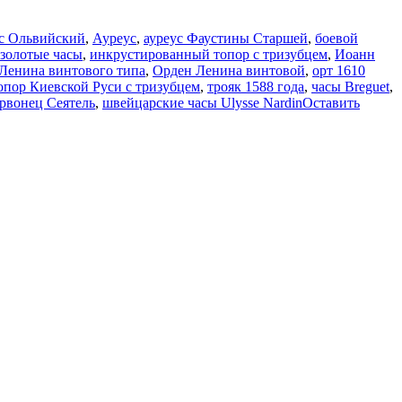
с Ольвийский
,
Ауреус
,
ауреус Фаустины Старшей
,
боевой
золотые часы
,
инкрустированный топор с тризубцем
,
Иоанн
 Ленина винтового типа
,
Орден Ленина винтовой
,
орт 1610
опор Киевской Руси с тризубцем
,
трояк 1588 года
,
часы Breguet
,
рвонец Сеятель
,
швейцарские часы Ulysse Nardin
Оставить