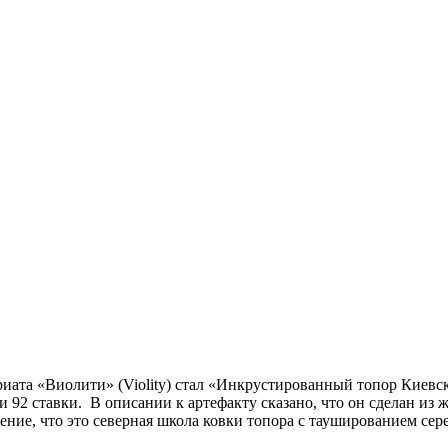
иата «Виолити» (Violity) стал «Инкрустированный топор Киевско
ли 92 ставки. В описании к артефакту сказано, что он сделан из
ние, что это северная школа ковки топора с таушированием се