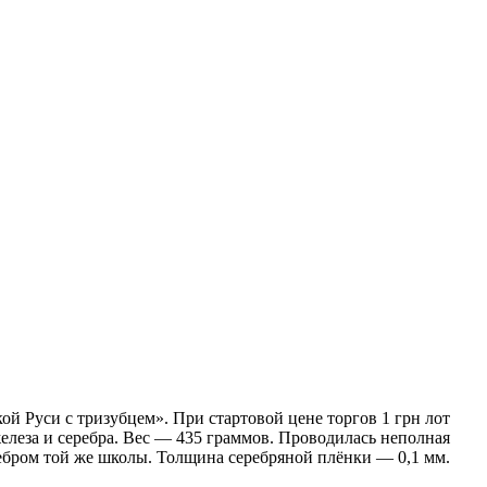
й Руси с тризубцем». При стартовой цене торгов 1 грн лот
 железа и серебра. Вес — 435 граммов. Проводилась неполная
ребром той же школы. Толщина серебряной плёнки — 0,1 мм.