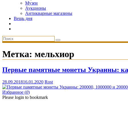
Музеи
Аукционы
Антикварные магазины
Вещь дня
Метка:
мельхиор
Первые памятные монеты Украины: кар
28.09.2018
16.01.2020
Rost
Избранное (
0
)
Please login to bookmark