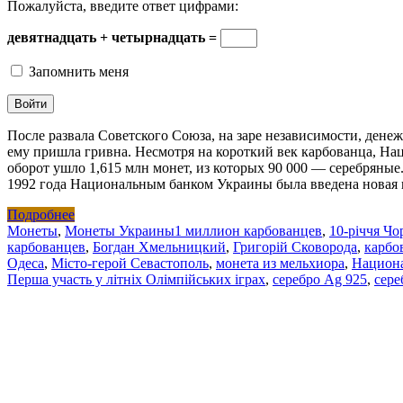
Пожалуйста, введите ответ цифрами:
девятнадцать + четырнадцать =
Запомнить меня
После развала Советского Союза, на заре независимости, дене
ему пришла гривна. Несмотря на короткий век карбованца, На
оборот ушло 1,615 млн монет, из которых 90 000 — серебряны
1992 года Национальным банком Украины была введена новая
Подробнее
Монеты
,
Монеты Украины
1 миллион карбованцев
,
10-річчя Чо
карбованцев
,
Богдан Хмельницкий
,
Григорій Сковорода
,
карбо
Одеса
,
Місто-герой Севастополь
,
монета из мельхиора
,
Национ
Перша участь у літніх Олімпійських іграх
,
серебро Ag 925
,
сере