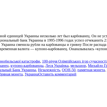
жной единицей Украины несколько лет был карбованец. Он не ус
циональный банк Украины в 1995-1996 годах успел отчеканить 2
е. Украина сменила рубли на карбованцы и гривну После распа
 временная валюта — купоно-карбованец. Онаназывалась «куп
рнобильської катастрофи
,
100-річчя Олімпійських ігор сучасності
ванец
,
купоно-карбованцы
,
Леся Українка
,
мельхиор
,
Михайло Г
альный Банк Украины
,
Незалежність
,
ООН-50
,
памятная монета
,
бряная монета
,
Украина
Оставить комментарий