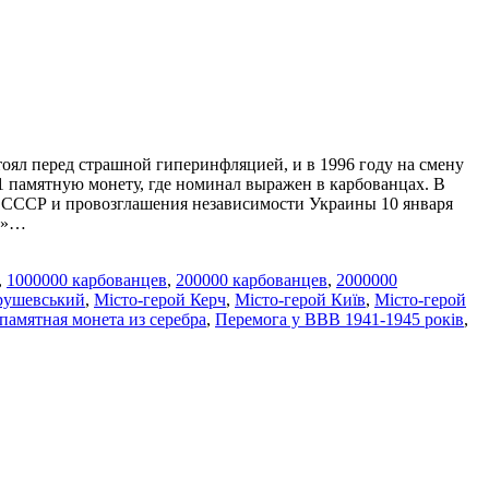
тоял перед страшной гиперинфляцией, и в 1996 году на смену
1 памятную монету, где номинал выражен в карбованцах. В
да СССР и провозглашения независимости Украины 10 января
он»…
,
1000000 карбованцев
,
200000 карбованцев
,
2000000
рушевський
,
Місто-герой Керч
,
Місто-герой Київ
,
Місто-герой
памятная монета из серебра
,
Перемога у ВВВ 1941-1945 рокiв
,