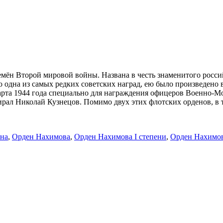
мён Второй мировой войны. Названа в честь знаменитого росси
о одна из самых редких советских наград, ею было произведено
рта 1944 года специально для награждения офицеров Военно-М
ал Николай Кузнецов. Помимо двух этих флотских орденов, в т
йна
,
Орден Нахимова
,
Орден Нахимова I степени
,
Орден Нахимов