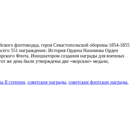
йского флотоводца, героя Севастопольской обороны 1854-1855
 всего 551 награждение. История Ордена Нахимова Орден
орского Флота. Инициатором создания награды для военных
от же день были утверждены две «морские» медали,
а II степени
,
советские награды
,
советские флотские награды
,