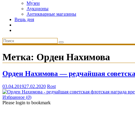
Музеи
Аукционы
Антикварные магазины
Вещь дня
Метка:
Орден Нахимова
Орден Нахимова — редчайшая советска
03.04.2019
27.02.2020
Rost
Избранное (
0
)
Please login to bookmark