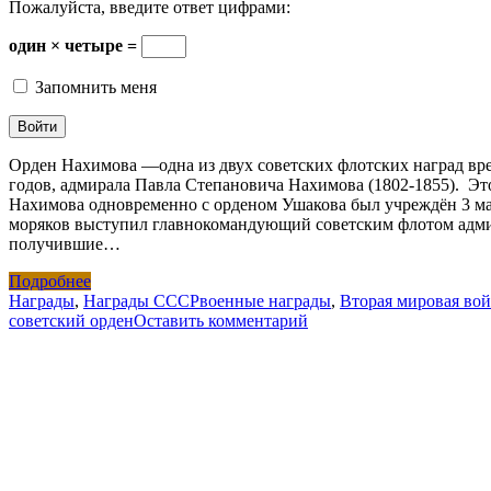
Пожалуйста, введите ответ цифрами:
один × четыре =
Запомнить меня
Орден Нахимова —одна из двух советских флотских наград вре
годов, адмирала Павла Степановича Нахимова (1802-1855). Эт
Нахимова одновременно с орденом Ушакова был учреждён 3 ма
моряков выступил главнокомандующий советским флотом адмир
получившие…
Подробнее
Награды
,
Награды СССР
военные награды
,
Вторая мировая во
советский орден
Оставить комментарий