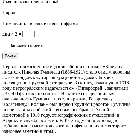
Имя пользователя или email
Пароль
Пожалуйста, введите ответ цифрами:
два × 2 =
Запомнить меня
Первое прижизненное издание сборника стихов «Колчан»
писателя Николая Гумилева (1886-1921) стало самым дорогим
лотом лондонских торгов аукционного дома Christieʼs,
посвященных русской литературе. За книгу, изданную в 1916
году петроградским издательством «Гиперборей», заплатили
237 500 фунтов стерлингов. На книге есть рукописная
благодарность Гумилева поэту и критику Владиславу
Ходасевичу. «Колчан» был первой крупной работой Гумилева
после главных событий в его жизни: брака с Анной
Ахматовой в 1910 году, этнографических путешествий в
Африку и службы в армии. В 1913 году он внес вклад в
публикацию акмеистического манифеста, влияние которого
наиболее заметно в этом…