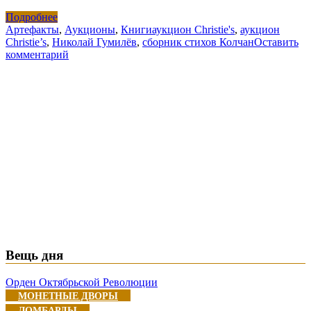
Подробнее
Артефакты
,
Аукционы
,
Книги
аукцион Christie's
,
аукцион
Christie’s
,
Николай Гумилёв
,
сборник стихов Колчан
Оставить
комментарий
Вещь дня
Орден Октябрьской Революции
МОНЕТНЫЕ ДВОРЫ
ЛОМБАРДЫ