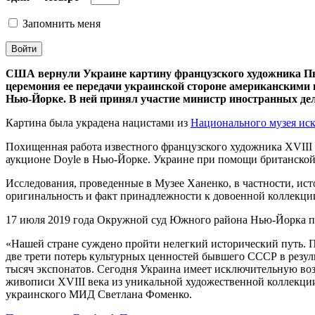
Запомнить меня
США вернули Украине картину французского художника Пь
церемония ее передачи украинской стороне американскими
Нью-Йорке. В ней принял участие министр иностранных д
Картина была украдена нацистами из
Национального музея иск
Похищенная работа известного французского художника XVIII
аукционе Doyle в Нью-Йорке. Украине при помощи британской ор
Исследования, проведенные в Музее Ханенко, в частности, ​​и
оригинальность и факт принадлежности к довоенной коллекции
17 июля 2019 года Окружной суд Южного района Нью-Йорка пр
«Нашей стране суждено пройти нелегкий исторический путь. 
две трети потерь культурных ценностей бывшего СССР в резул
тысяч экспонатов. Сегодня Украина имеет исключительную во
живописи XVIII века из уникальной художественной коллекци
украинского МИД Светлана Фоменко.