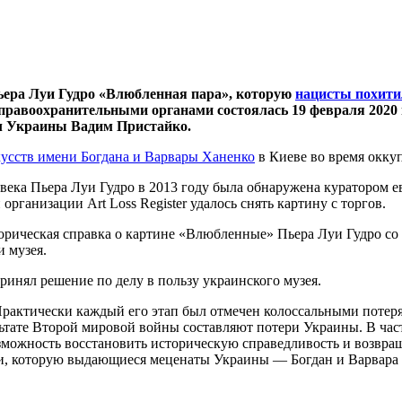
ера Луи Гудро «Влюбленная пара», которую
нацисты похити
 правоохранительными органами состоялась 19 февраля 2020
ел Украины Вадим Пристайко.
усств имени Богдана и Варвары Ханенко
в Киеве во время оккуп
 века Пьера Луи Гудро в 2013 году была обнаружена куратором
ганизации Art Loss Register удалось снять картину с торгов.
сторическая справка о картине «Влюбленные» Пьера Луи Гудро со
 музея.
инял решение по делу в пользу украинского музея.
Практически каждый его этап был отмечен колоссальными потер
ьтате Второй мировой войны составляют потери Украины. В час
зможность восстановить историческую справедливость и возвра
и, которую выдающиеся меценаты Украины — Богдан и Варвара Х